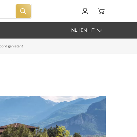
NL
| EN | IT
woord genieten!