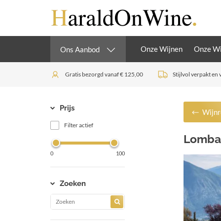
Onze Wijnen
Onze Wi
Ons Aanbod
Gratis bezorgd vanaf € 125,00
Stijlvol verpakt en 
Prijs
Wijnr
Filter actief
Lomba
0
100
Zoeken