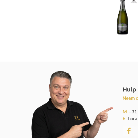
Hulp
Neem c
M
+31 
E
haral