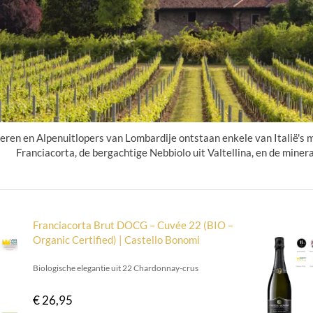
ren en Alpenuitlopers van Lombardije ontstaan enkele van Italië's 
Franciacorta, de bergachtige Nebbiolo uit Valtellina, en de mine
Franciacorta Brut DOCG – Cuvée 22 (BIO –
Organic Certified) | Castello Bonomi
Biologische elegantie uit 22 Chardonnay-crus
€ 26,95