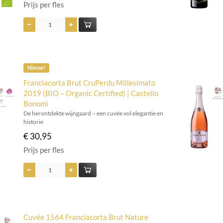
Prijs per fles
Nieuw!
Franciacorta Brut CruPerdu Millesimato
2019 (BIO – Organic Certified) | Castello
Bonomi
De herontdekte wijngaard – een cuvée vol elegantie en
historie
€ 30,95
Prijs per fles
Cuvée 1564 Franciacorta Brut Nature