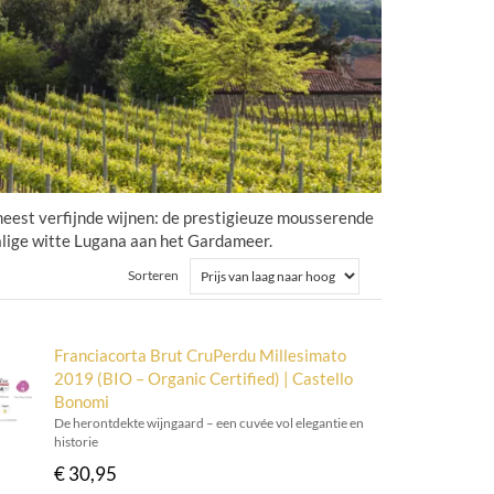
meest verfijnde wijnen: de prestigieuze mousserende
ralige witte Lugana aan het Gardameer.
Sorteren
Franciacorta Brut CruPerdu Millesimato
2019 (BIO – Organic Certified) | Castello
Bonomi
De herontdekte wijngaard – een cuvée vol elegantie en
historie
€ 30,95