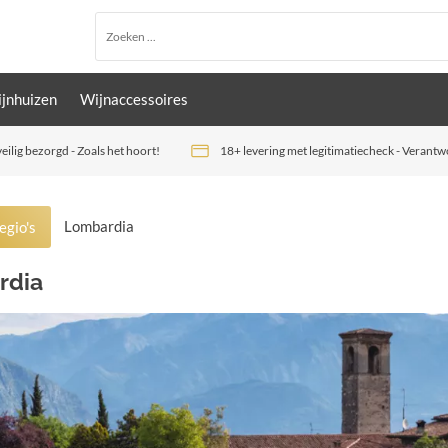
jnhuizen
Wijnaccessoires
veilig bezorgd - Zoals het hoort!
18+ levering met legitimatiecheck - Verant
Lombardia
egio's
rdia