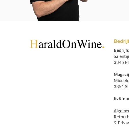
Bedrij
Bedrijf
Salenti
3845 ET
Magazij
Middele
3851 S
KvK-nu
Algemen
Retourb
& Priva