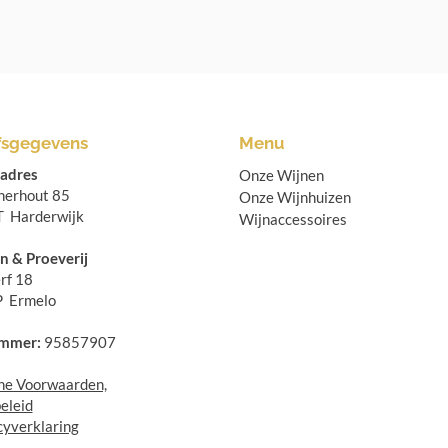
fsgegevens
Menu
sadres
Onze Wijnen
jnerhout 85
Onze Wijnhuizen
 Harderwijk
Wijnaccessoires
n & Proeverij
rf 18
P Ermelo
mmer:
95857907
e Voorwaarden,
eleid
cyverklaring