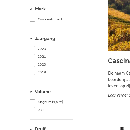
Merk
Cascina Adelaide
Jaargang
2023
2021
Cascin
2020
2019
De naam Cas
boerderij a
leven: op zi
Volume
Lees verder 
Magnum (1,5 ltr)
0,75 l
Druif