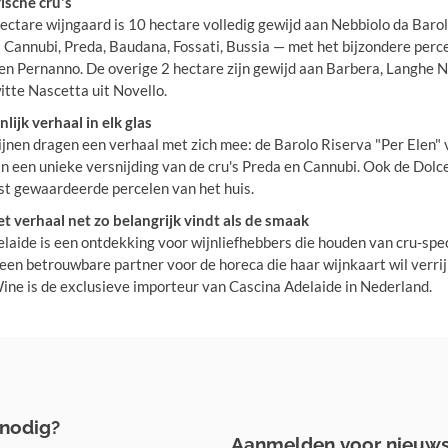
ische cru's
ectare wijngaard is 10 hectare volledig gewijd aan Nebbiolo da Barolo,
Cannubi, Preda, Baudana, Fossati, Bussia — met het bijzondere per
en Pernanno. De overige 2 hectare zijn gewijd aan Barbera, Langhe Ne
tte Nascetta uit Novello.
lijk verhaal in elk glas
nen dragen een verhaal met zich mee: de Barolo Riserva "Per Elen"
 een unieke versnijding van de cru's Preda en Cannubi. Ook de Dolce
t gewaardeerde percelen van het huis.
t verhaal net zo belangrijk vindt als de smaak
laide is een ontdekking voor wijnliefhebbers die houden van cru-spec
 een betrouwbare partner voor de horeca die haar wijnkaart wil verr
e is de exclusieve importeur van Cascina Adelaide in Nederland.
 nodig?
Aanmelden voor nieuws