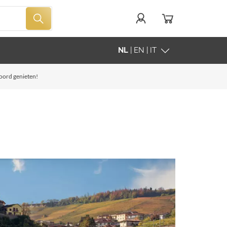
NL
| EN | IT
woord genieten!