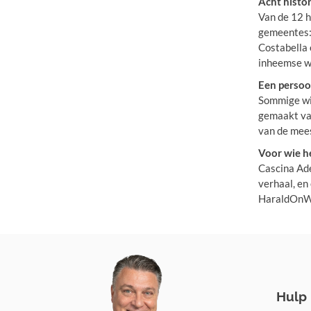
Acht histor
Van de 12 h
gemeentes: 
Costabella 
inheemse wi
Een persoon
Sommige wij
gemaakt van
van de mees
Voor wie he
Cascina Ade
verhaal, en
HaraldOnWin
Hulp