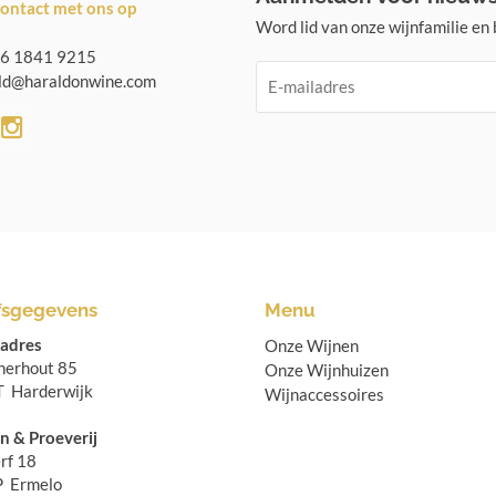
ontact met ons op
Word lid van onze wijnfamilie en b
6 1841 9215
d@haraldonwine.com
fsgegevens
Menu
sadres
Onze Wijnen
jnerhout 85
Onze Wijnhuizen
 Harderwijk
Wijnaccessoires
n & Proeverij
rf 18
P Ermelo