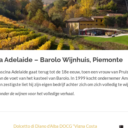
a Adelaide – Barolo Wijnhuis, Piemonte
cina Adelaide gaat terug tot de 18e eeuw, toen een vrouw van Prui
an de voet van het kasteel van Barolo. In 1999 kocht ondernemer Ama
jn zestigste liet hij zijn eigen bedrijf achter zich om zich volledig te 
onder de wijnen voor het volledige verhaal.
Dolcetto di Diano d’Alba DOCG “Vigna Costa