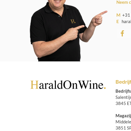
Neem c
M
+31 
E
haral
Bedrij
Bedrijf
Salenti
3845 ET
Magazij
Middele
3851 S