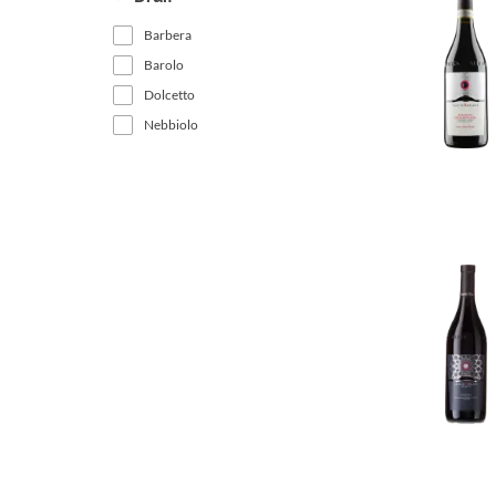
Barbera
Barolo
Dolcetto
Nebbiolo