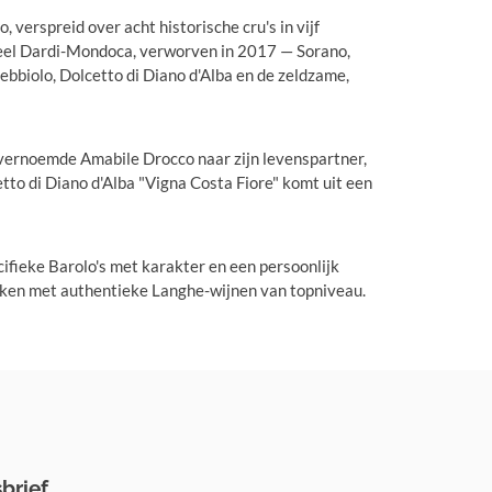
 verspreid over acht historische cru's in vijf
ceel Dardi-Mondoca, verworven in 2017 — Sorano,
bbiolo, Dolcetto di Diano d'Alba en de zeldzame,
 vernoemde Amabile Drocco naar zijn levenspartner,
tto di Diano d'Alba "Vigna Costa Fiore" komt uit een
ifieke Barolo's met karakter en een persoonlijk
ijken met authentieke Langhe-wijnen van topniveau.
brief