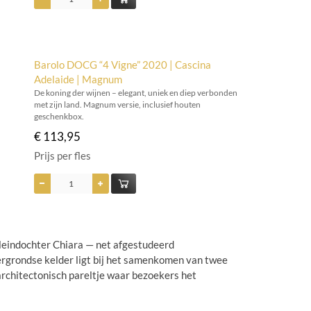
Barolo DOCG “4 Vigne” 2020 | Cascina
Adelaide | Magnum
De koning der wijnen – elegant, uniek en diep verbonden
met zijn land. Magnum versie, inclusief houten
geschenkbox.
€ 113,95
Prijs per fles
kleindochter Chiara — net afgestudeerd
rgrondse kelder ligt bij het samenkomen van twee
rchitectonisch pareltje waar bezoekers het