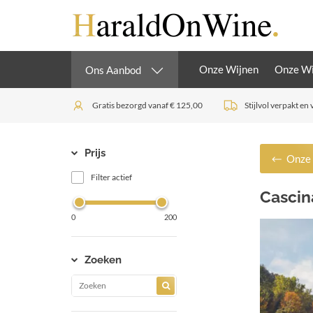
Onze Wijnen
Onze Wi
Ons Aanbod
Gratis bezorgd vanaf € 125,00
Stijlvol verpakt en 
Prijs
Onze 
Filter actief
Cascin
0
200
Zoeken