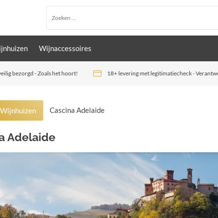
jnhuizen
Wijnaccessoires
veilig bezorgd - Zoals het hoort!
18+ levering met legitimatiecheck - Verant
Cascina Adelaide
Wijnhuizen
a Adelaide